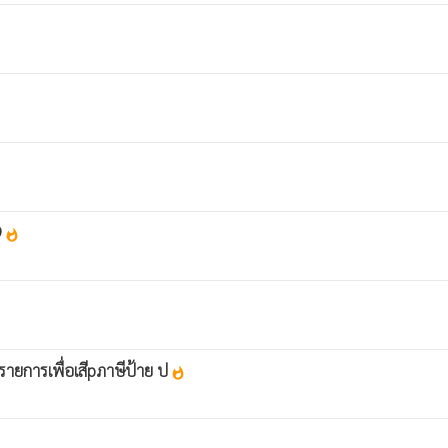
9
whatshot
รายการเพื่อเสีpภาษีป้าย ป
whatshot