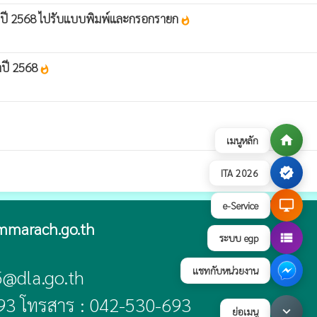
ะจำปี 2568 ไปรับแบบพิมพ์และกรอกรายก
whatshot
ำปี 2568
whatshot
home
เมนูหลัก
verified
ITA 2026
desktop_windows
e-Service
mmarach.go.th
view_list
ระบบ egp
แชทกับหน่วยงาน
5@dla.go.th
93 โทรสาร : 042-530-693
keyboard_arrow_down
ย่อเมนู