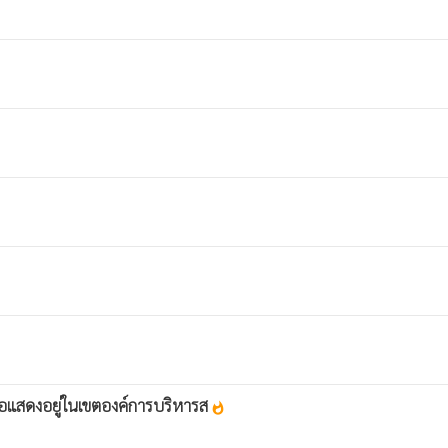
รือแสดงอยู่ในเขตองค์การบริหารส
whatshot