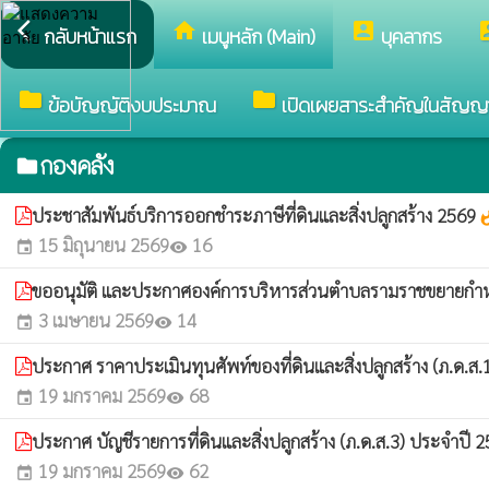
arrow_back_ios
home
account_box
accou
กลับหน้าแรก
เมนูหลัก (Main)
บุคลากร
folder
folder
ข้อบัญญัติงบประมาณ
เปิดเผยสาระสำคัญในสัญญ
กองคลัง
folder
ประชาสัมพันธ์บริการออกชำระภาษีที่ดินและสิ่งปลูกสร้าง 2569
whats
15 มิถุนายน 2569
16
event
visibility
ขออนุมัติ และประกาศองค์การบริหารส่วนตำบลรามราชขยายกำหน
3 เมษายน 2569
14
event
visibility
ประกาศ ราคาประเมินทุนศัพท์ของที่ดินและสิ่งปลูกสร้าง (ภ.ด.ส
19 มกราคม 2569
68
event
visibility
ประกาศ บัญชีรายการที่ดินและสิ่งปลูกสร้าง (ภ.ด.ส.3) ประจำปี 
19 มกราคม 2569
62
event
visibility