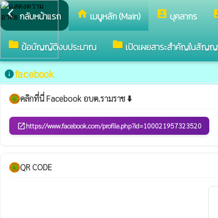
arrow_back_ios
home
account_box
accou
กลับหน้าแรก
เมนูหลัก (Main)
บุคลากร
folder
folder
ข้อบัญญัติงบประมาณ
เปิดเผยสาระสำคัญในสัญญ
facebook
info
คลิกที่นี่ Facebook อบต.รามราช ⬇️
https://www.facebook.com/profile.php?id=100021957323520
open_in_new
QR CODE