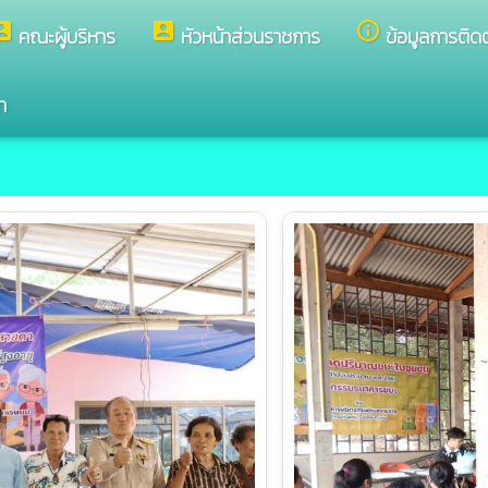
nt_box
account_box
info_outline
คณะผู้บริหาร
หัวหน้าส่วนราชการ
ข้อมูลการติด
า