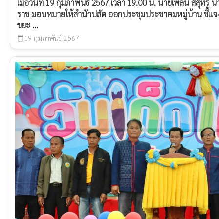
เมื่อวันที่ 19 กุมภาพันธ์ 2567 เวลา 19.00 น. นายเพลิน สีสุ
ราช มอบหมายให้สำนักปลัด ออกประชุมประชาคมหมู่บ้าน ชี้
ขยะ ...
19 กุมภาพันธ์ 2567
calendar_today