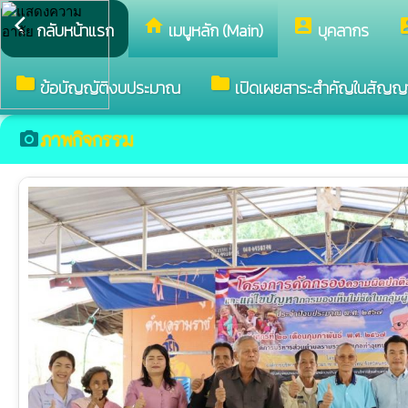
arrow_back_ios
home
account_box
accou
กลับหน้าแรก
เมนูหลัก (Main)
บุคลากร
folder
folder
ข้อบัญญัติงบประมาณ
เปิดเผยสาระสำคัญในสัญญ
ภาพกิจกรรม
camera_alt