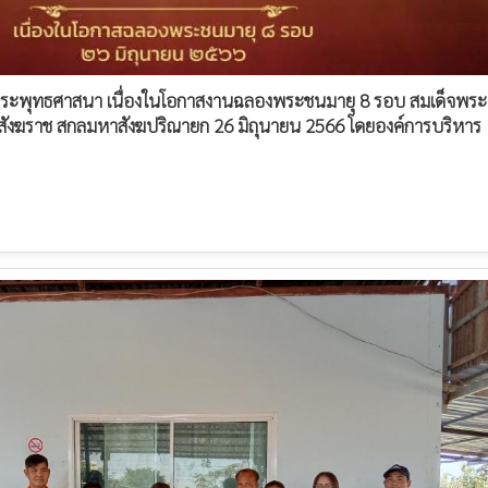
ระพุทธศาสนา เนื่องในโอกาสงานฉลองพระชนมายุ 8 รอบ สมเด็จพระ
งฆราช สกลมหาสังฆปริณายก 26 มิถุนายน 2566 โดยองค์การบริหาร