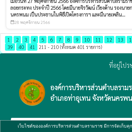
เมื่อวันที่ 27 พฤศจิกายน 2566 องค์การบริหารส่วนตำบลรามรา
ลอยกระทง ประจำปี 2566 โดยมีนายจิรวัฒน์ เวียงด้าน รองนายก
นครพนม เป็นประธานในพิธีเปิดโครงการฯ และมีนายเพลิน...
28 พฤศจิกายน 2566
calendar_today
1
2
3
4
5
6
7
8
9
10
11
12
13
1
39
40
41
211 - 210 (ทั้งหมด 401 รายการ)
ที่อยู่ไ
องค์การบริหารส่วนตำบลราม
อำเภอท่าอุเทน จังหวัดนครพ
verified_user
ผู้ดูแลระบบ
copyright © 2025
องค์การบริหารส่วนตำบลรามรา
เว็บไซต์ขององค์การบริหารส่วนตำบลรามราช มีการจัดเก็บคุกกี