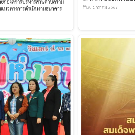
ทร นายกองค์การบริหารส่วนตำบลราม
30 มกราคม 2567
calendar_today
แจงแนวทางการดำเนินงานธนาคาร