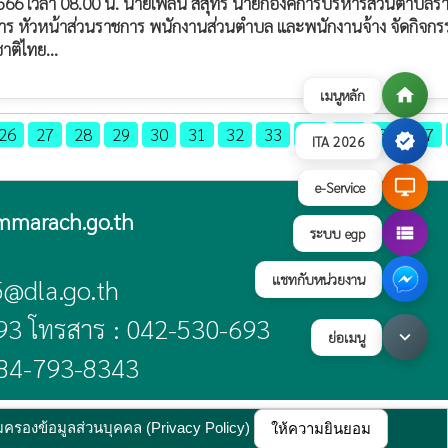
 2566 เวลา 08.00 น. นายเพลิน สีสุทร นายกองค์การบริหารส่วนตำบลร
หาร หัวหน้าส่วนราชการ พนักงานส่วนตำบล และพนักงานจ้าง จัดกิจกร
ติไทย...
home
เมนูหลัก
26
27
28
29
30
31
32
33
34
35
36
37
verified
ITA 2026
desktop_windows
e-Service
mmarach.go.th
view_list
ระบบ egp
แชทกับหน่วยงาน
5@dla.go.th
93 โทรสาร : 042-530-693
keyboard_arrow_down
ย่อเมนู
84-793-8343
บายการคุ้มครองข้อมูลส่วนบุคคล
update : 17 กรกฎาคม 2569
้มครองข้อมูลส่วนบุคคล (Privacy Policy)
ให้ความยินยอม