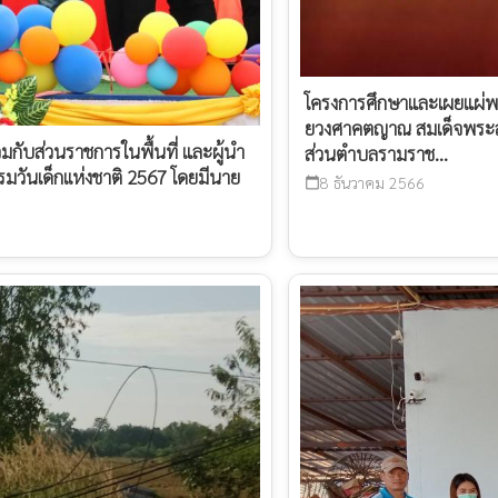
โครงการศึกษาและเผยแผ่พ
ยวงศาคตญาณ สมเด็จพระสั
มกับส่วนราชการในพื้นที่ และผู้นำ
ส่วนตำบลรามราช...
รมวันเด็กเเห่งชาติ 2567 โดยมีนาย
8 ธันวาคม 2566
calendar_today