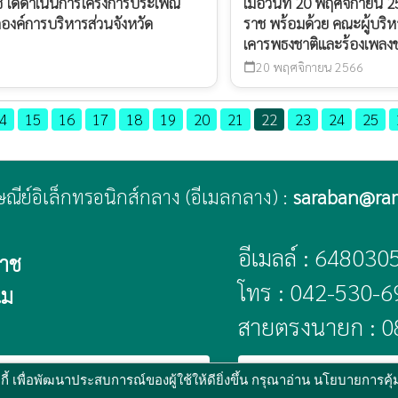
ช ได้ดำเนินการโครงการประเพณี
เมื่อวันที่ 20 พฤศจิกายน
องค์การบริหารส่วนจังหวัด
ราช พร้อมด้วย คณะผู้บริ
เคารพธงชาติและร้องเพลงชา
20 พฤศจิกายน 2566
calendar_today
4
15
16
17
18
19
20
21
22
23
24
25
ปรษณีย์อิเล็กทรอนิกส์กลาง (อีเมลกลาง) :
saraban@ra
อีเมลล์ : 648030
ราช
โทร : 042-530-6
นม
สายตรงนายก : 0
public
ช
พัฒนาระบบ :
www.ts-local.com
นโยบายเว็บไซต์
นโย
้ เพื่อพัฒนาประสบการณ์ของผู้ใช้ให้ดียิ่งขึ้น กรุณาอ่าน นโยบายการคุ